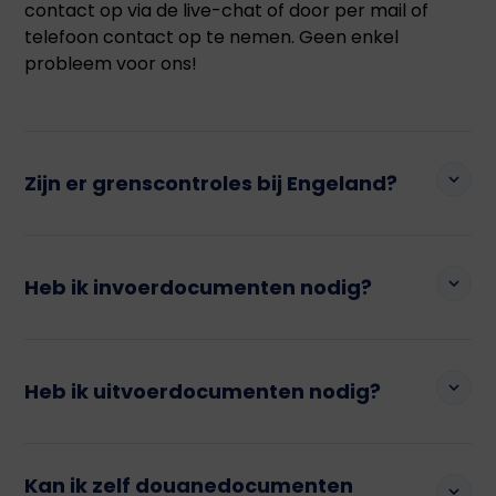
contact op via de live-chat of door per mail of
telefoon contact op te nemen. Geen enkel
probleem voor ons!
Zijn er grenscontroles bij Engeland?
Ja. Sinds Juli 2022 is het Verenigd Koninkrijk gestart
met grenscontroles. Vraag bij onze specialisten na
Heb ik invoerdocumenten nodig?
of jouw goederen ook gecontroleerd (kunnen)
worden.
Ja, bij een import uit een niet-EU land heb je altijd
invoerdocumenten nodig.
Heb ik uitvoerdocumenten nodig?
Ja, bij een export naar een niet-EU land heb je altijd
Kan ik zelf douanedocumenten
uitvoerdocumenten nodig.