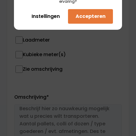
ervaring?
Blokpallet(s) - 0.5 Ldm
Instellingen
Accepteren
Colli
Laadmeter
Kubieke meter(s)
Zie omschrijving
Omschrijving
*