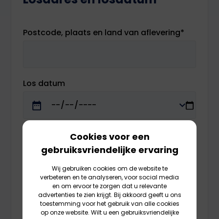
Postcode, plaats en land van aflevering
*
Los datum
Alleen invullen indien bekend of noodzakelijk.
Cookies voor een
gebruiksvriendelijke ervaring
Gegevens van de goederen
Wij gebruiken cookies om de website te
verbeteren en te analyseren, voor social media
en om ervoor te zorgen dat u relevante
advertenties te zien krijgt. Bij akkoord geeft u ons
Transport eenheid
*
toestemming voor het gebruik van alle cookies
Europallet(s) - 0.4 Ldm
op onze website. Wilt u een gebruiksvriendelijke